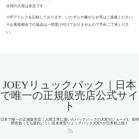
次回の入荷は未定です。
※IPアドレスを記録しております。いたずらや嫌がらせ等はご遠慮ください
※お客様都合での返品は一切受け付けておりませんので予めご了承くださ
い。
JOEYリュックパック｜日本
で唯一の正規販売店公式サイ
ト
日本で唯一の正規販売店！人間工学に基いたバックパックのJOEY(ジョーイ)。長時
間背負っても疲れにくい近未来型リュックバックJOEYが日本初上陸！
RSS