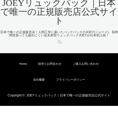
JOEYリュックパック｜日本
で唯一の正規販売店公式サイ
ト
日本で唯一の正規販売店！人間工学に基いたバックパックのJOEY(ジョーイ)。長時
間背負っても疲れにくい近未来型リュックバックJOEYが日本初上陸！
RSS
Home
卸売りお問合わせ
ご購入お問い合わせ
会社概要
プライバシーポリシー
Copyright ©
JOEYリュックパック｜日本で唯一の正規販売店公式サイト